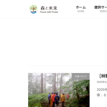
コ
ナ
ホーム
提供サ
ン
ビ
HOME
SERVI
テ
ゲ
ン
ー
ツ
シ
へ
ョ
ス
ン
キ
に
ッ
移
プ
動
［林
代表ブログ
2025年
202
修」を