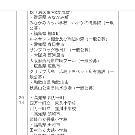
・福島県 飯舘村
福島県相馬郡飯舘村立草野・飯樋・臼石小学
校（震災後3校が統合）
・群馬県 みなかみ町
みなかみカッパ学校 ハナゲの滝界隈（一般
公募）
・福島県 棚倉町
ルネサンス棚倉及び周辺の森（一般公募）
・愛知県 春日井市
サンフロッグ春日井（一般公募）
・大阪府 西河原市
大阪府西河原市民プール（一般公募）
・広島県 広島市
クリップ広島：広島トヨペット所有施設（一
般公募）
・和歌山県 和歌山市
秋葉山公園県民水泳場（一般公募）
20
・高知県 四万十町
18
四万十町立 東又小学校
四万十町立 窪川小学校
・高知県 須崎市
須崎市立吾桑小学校
・福島県 田村市
田村市立大越小学校