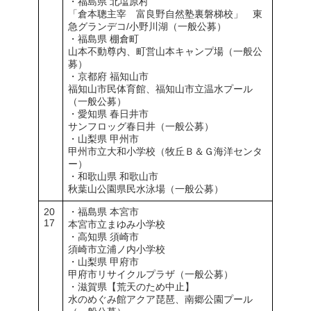
・福島県 北塩原村
「倉本聰主宰 富良野自然塾裏磐梯校」 東
急グランデコ/小野川湖（一般公募）
・福島県 棚倉町
山本不動尊内、町営山本キャンプ場（一般公
募）
・京都府 福知山市
福知山市民体育館、福知山市立温水プール
（一般公募）
・愛知県 春日井市
サンフロッグ春日井（一般公募）
・山梨県 甲州市
甲州市立大和小学校（牧丘Ｂ＆Ｇ海洋センタ
ー）
・和歌山県 和歌山市
秋葉山公園県民水泳場（一般公募）
20
・福島県 本宮市
17
本宮市立まゆみ小学校
・高知県 須崎市
須崎市立浦ノ内小学校
・山梨県 甲府市
甲府市リサイクルプラザ（一般公募）
・滋賀県【荒天のため中止】
水のめぐみ館アクア琵琶、南郷公園プール