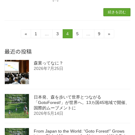
続きを読む
投
固
固
固
固
固
«
1
…
3
4
5
…
9
»
定
定
定
定
定
稿
ペ
ペ
ペ
ペ
ペ
最近の投稿
ー
ー
ー
ー
ー
の
ジ
ジ
ジ
ジ
ジ
ペ
森業ってなに？
2026年7月25日
ー
ジ
送
日本発、森を歩いて世界とつながる
「GotoForest!」が世界へ。13カ国45地域で開催、
り
国際的ムーブメントに
2026年5月14日
From Japan to the World: “Goto Forest!” Grows