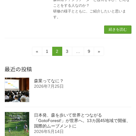
ことをする人なのか？
研修の様子とともに、ご紹介したいと思いま
す。
続きを読む
投
固
固
固
固
«
1
2
3
…
9
»
定
定
定
定
稿
ペ
ペ
ペ
ペ
最近の投稿
ー
ー
ー
ー
の
ジ
ジ
ジ
ジ
ペ
森業ってなに？
2026年7月25日
ー
ジ
送
日本発、森を歩いて世界とつながる
「GotoForest!」が世界へ。13カ国45地域で開催、
り
国際的ムーブメントに
2026年5月14日