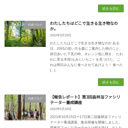
続きを読む
わたしたちはどこで生きる生き物なの
代表ブログ
か。
2022年9月18日
わたしたちはどこで生きる生き物なのか ある
日、20代の若い方を森にご案内した時のこと。
前日歩いた下見の時、オレンジ色に輝き、 たわ
わに実る木苺(もみじいちご）を見つけた。 こ
れは明日みんなに食べさせてあげよう！ 食べた
[…]
続きを読む
【報告レポート】第3回森林浴ファシリ
代表ブログ
テーター養成講座
2022年5月16日
2021年10月15日〜17日第二回森林浴ファシリ
テーター養成講座、集合研修を開催しました。
森林浴ファシリテーターとは何を学び、どんな