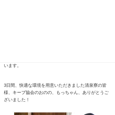
事前講習（オンライン）で森林の基礎知識を学び、3日
間の集合研修で森林浴の体験から実践方法までをしっ
かり学び、次はいよいよ各自が自分のフィールドへ戻
り、森林浴に適した森を探し、企画を考え体験会を行
います。
3日間、快適な環境を用意いただきました清泉寮の皆
様、キープ協会のおのの、もっちゃん、ありがとうご
ざいました！