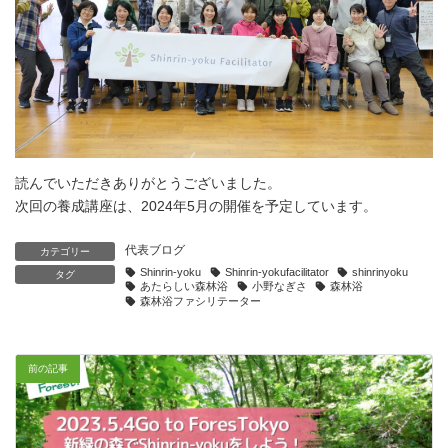
読んでいただきありがとうございました。
次回の養成講座は、2024年5月の開催を予定しています。
代表ブログ
カテゴリー
Shinrin-yoku
Shinrin-yokufacilitator
shinrinyoku
タグ
あたらしい森林浴
小野なぎさ
森林浴
森林浴ファシリテーター
前の記事