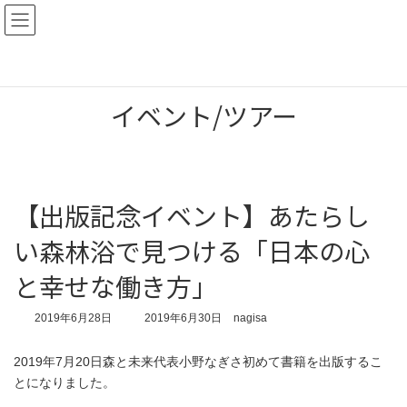
コ
ナ
ン
ビ
テ
ゲ
ン
ー
ツ
シ
へ
ョ
イベント/ツアー
ス
ン
キ
に
ッ
移
プ
動
【出版記念イベント】あたらし
い森林浴で見つける「日本の心
と幸せな働き方」
最
2019年6月28日
2019年6月30日
nagisa
終
更
2019年7月20日森と未来代表小野なぎさ初めて書籍を出版するこ
新
日
とになりました。
時