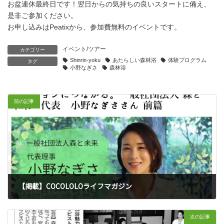
お盆連休最終日です！翌日からの気持ちの良いスタートに備え、
是非ご参加ください。
お申し込みはPeatixから、参加費無料のイベントです。
イベント/ツアー
カテゴリー
Shinrin-yoku
あたらしい森林浴
体験プログラム
タグ
小野なぎさ
森林浴
前の記事
【掲載】COCOLOLOライフマガジン
2019年6月18日
次の記事