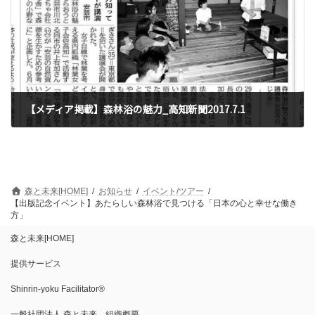
【メディア掲載】森林浴の魅力_高知新聞2017.7.1
2019年7月5日
森と未来[HOME]
お知らせ
イベント/ツアー
【出版記念イベント】あたらしい森林浴で見つける「日本の心と幸せな働き
方」
森と未来[HOME]
提供サービス
Shinrin-yoku Facilitator®︎
一般社団法人 森と未来 組織概要