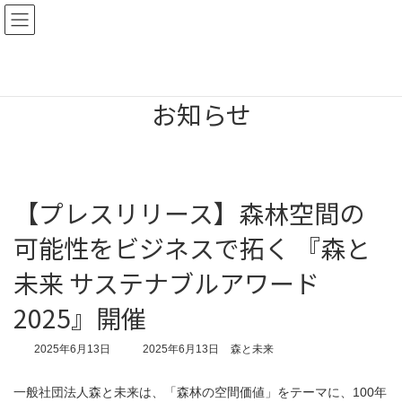
コ
ナ
ン
ビ
テ
ゲ
ン
ー
ツ
シ
へ
ョ
お知らせ
ス
ン
キ
に
ッ
移
プ
動
【プレスリリース】森林空間の
可能性をビジネスで拓く 『森と
未来 サステナブルアワード
2025』開催
最
2025年6月13日
2025年6月13日
森と未来
終
更
一般社団法人森と未来は、「森林の空間価値」をテーマに、100年
新