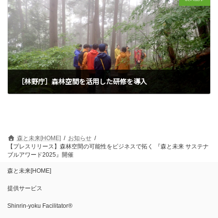
［林野庁］森林空間を活用した研修を導入
2025年6月17日
森と未来[HOME]
お知らせ
【プレスリリース】森林空間の可能性をビジネスで拓く 『森と未来 サステナ
ブルアワード2025』開催
森と未来[HOME]
提供サービス
Shinrin-yoku Facilitator®︎