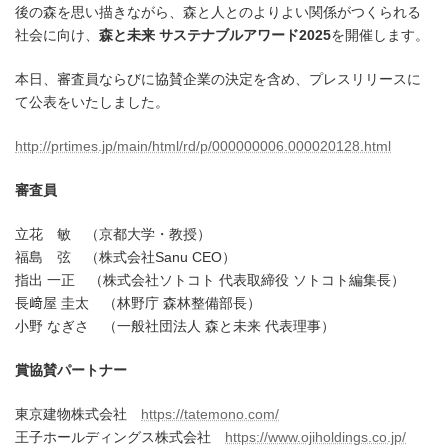
日
後の森を思い描きながら、森と人とのよりよい関係がつくられる
時
社会に向け、
森と未来 サステナブルアワード2025
を開催します。
:
本日、審査員ならびに協賛企業の決定を含め、プレスリリースに
て公表をいたしました。
http://prtimes.jp/main/html/rd/p/000000006.000020128.html
審査員
立花 敏 （京都大学・教授）
福島 弦 （株式会社Sanu CEO）
指出 一正 （株式会社ソトコト 代表取締役 ソトコト編集長）
長﨑屋 圭太 （林野庁 森林整備部長）
小野 なぎさ （一般社団法人 森と未来 代表理事）
賞協賛パートナー
東京建物株式会社
https://tatemono.com/
王子ホールディングス株式会社
https://www.ojiholdings.co.jp/