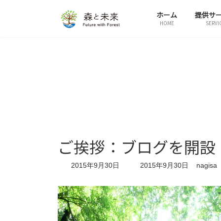
コ
ナ
ホーム
提供サ
ン
ビ
HOME
SERVI
テ
ゲ
ン
ー
ツ
シ
へ
ョ
ス
ン
キ
に
ッ
移
プ
動
ご挨拶：ブログを開設
最
2015年9月30日
2015年9月30日
nagisa
終
更
新
日
時
: