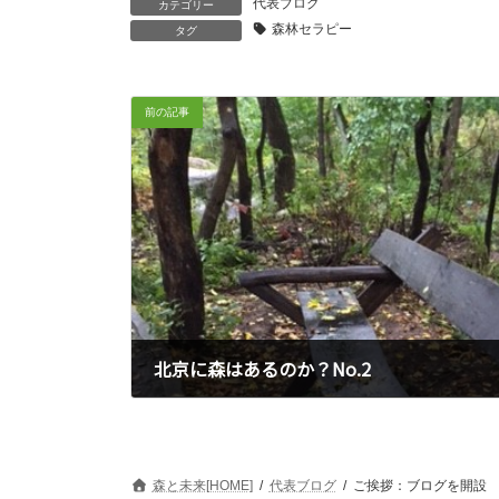
代表ブログ
カテゴリー
森林セラピー
タグ
前の記事
北京に森はあるのか？No.2
2015年9月26日
森と未来[HOME]
代表ブログ
ご挨拶：ブログを開設